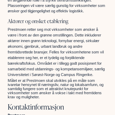
en avgjørende rolle i å styrke sentrumsutviklingen.
Plasseringen vil være særlig gunstig for virksomheter som
ønsker god tilgjengelighet og effektiv logistikk.
Aktører og ønsket etablering
Prestmoen retter seg mot virksomheter som ønsker å
være i front av den grønne omstillingen. Dette inkluderer
aktører innen grønn teknologi, fornybar energi, sirkulær
økonomi, gjenbruk, urbant landbruk og andre
fremtidsrettede bransjer. Felles for virksomhetene som vil
etablerere seg her, er et tydelig og forpliktende
bærekraftsfokus. Området er i tillegg godt posisjonert for
samarbeid med utdannings- og kompetansemiljøer, særlig
Universitetet i Sørøst-Norge og Campus Ringerike.
Målet er at Prestmoen skal utvikles på en måte som
ivaretar hensynet til næringsliv, natur og lokalsamfunn, og
samtidig fungere som et attraktivt knutepunkt for
virksomheter som ønsker å vokse i takt med fremtidens
krav og muligheter.
Kontaktinformasjon