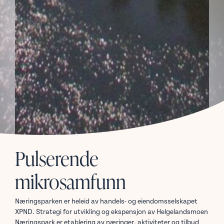
Pulserende
mikrosamfunn
Næringsparken er heleid av handels- og eiendomsselskapet
XPND. Strategi for utvikling og ekspensjon av Helgelandsmoen
Næringspark er etablering av næringer, aktiviteter og tilbud