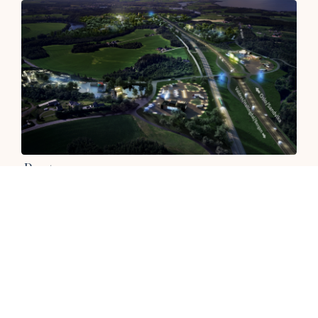
Prestmoen
Traséen for Fellesprosjektet, Ringeriksbanen og nye E16, vil
skjære rett gjennom det arealet som utgjør Prestemoen.
Dette gjør området unikt for næringsutvikling og
verdiskapning i Ringeriksregionen.
Les mer
Gå til nettsted